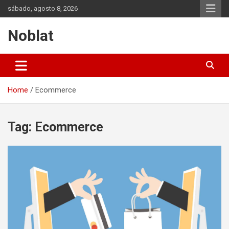
Skip
sábado, agosto 8, 2026
to
content
Noblat
Home
Ecommerce
Tag:
Ecommerce