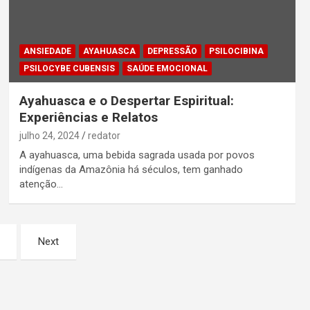
ANSIEDADE
AYAHUASCA
DEPRESSÃO
PSILOCIBINA
PSILOCYBE CUBENSIS
SAÚDE EMOCIONAL
Ayahuasca e o Despertar Espiritual:
Experiências e Relatos
julho 24, 2024
redator
A ayahuasca, uma bebida sagrada usada por povos
indígenas da Amazônia há séculos, tem ganhado
atenção…
Next