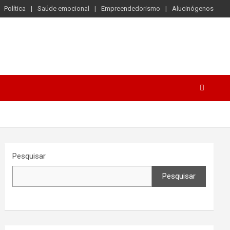
Política
Saúde emocional
Empreendedorismo
Alucinógenos
Pesquisar
Pesquisar