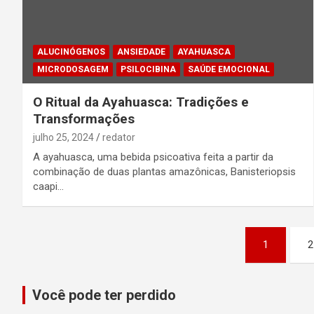
ALUCINÓGENOS
ANSIEDADE
AYAHUASCA
MICRODOSAGEM
PSILOCIBINA
SAÚDE EMOCIONAL
O Ritual da Ayahuasca: Tradições e
Transformações
julho 25, 2024
redator
A ayahuasca, uma bebida psicoativa feita a partir da
combinação de duas plantas amazônicas, Banisteriopsis
caapi…
Navegação
1
2
por
posts
Você pode ter perdido