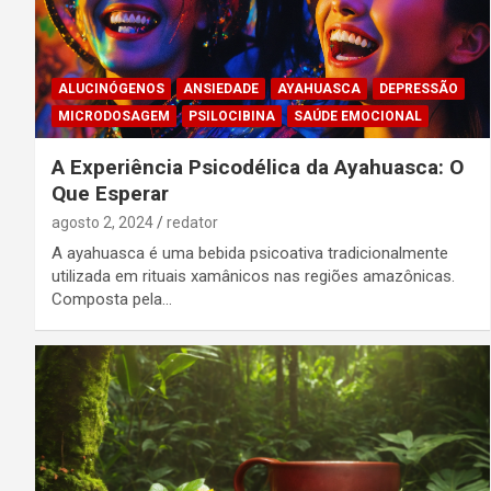
ALUCINÓGENOS
ANSIEDADE
AYAHUASCA
DEPRESSÃO
MICRODOSAGEM
PSILOCIBINA
SAÚDE EMOCIONAL
A Experiência Psicodélica da Ayahuasca: O
Que Esperar
agosto 2, 2024
redator
A ayahuasca é uma bebida psicoativa tradicionalmente
utilizada em rituais xamânicos nas regiões amazônicas.
Composta pela…