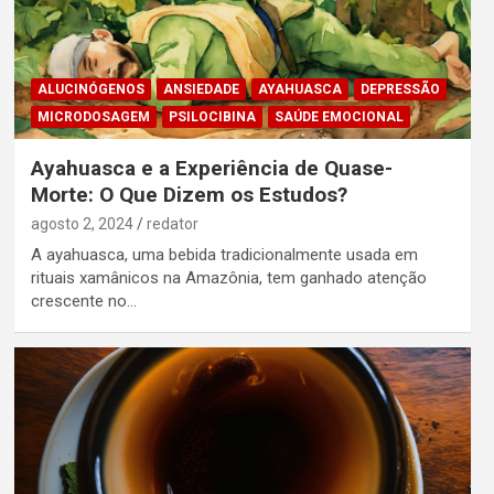
ALUCINÓGENOS
ANSIEDADE
AYAHUASCA
DEPRESSÃO
MICRODOSAGEM
PSILOCIBINA
SAÚDE EMOCIONAL
Ayahuasca e a Experiência de Quase-
Morte: O Que Dizem os Estudos?
agosto 2, 2024
redator
A ayahuasca, uma bebida tradicionalmente usada em
rituais xamânicos na Amazônia, tem ganhado atenção
crescente no…