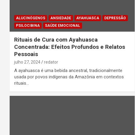
ALUCINÓGENOS
ANSIEDADE
AYAHUASCA
DEPRESSÃO
PSILOCIBINA
SAÚDE EMOCIONAL
Rituais de Cura com Ayahuasca
Concentrada: Efeitos Profundos e Relatos
Pessoais
julho 27, 2024
redator
A ayahuasca é uma bebida ancestral, tradicionalmente
usada por povos indígenas da Amazônia em contextos
rituais…