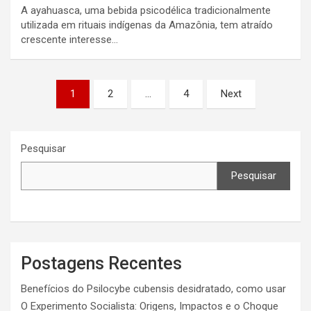
A ayahuasca, uma bebida psicodélica tradicionalmente
utilizada em rituais indígenas da Amazônia, tem atraído
crescente interesse…
Navegação
1
2
…
4
Next
por
posts
Pesquisar
Pesquisar
Postagens Recentes
Benefícios do Psilocybe cubensis desidratado, como usar
O Experimento Socialista: Origens, Impactos e o Choque