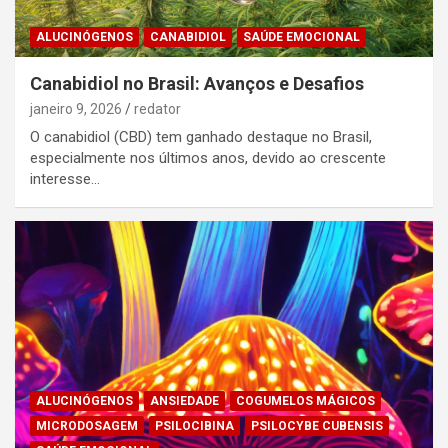
ALUCINÓGENOS
CANABIDIOL
SAÚDE EMOCIONAL
Canabidiol no Brasil: Avanços e Desafios
janeiro 9, 2026
redator
O canabidiol (CBD) tem ganhado destaque no Brasil,
especialmente nos últimos anos, devido ao crescente
interesse…
ALUCINÓGENOS
ANSIEDADE
COGUMELOS MÁGICOS
MICRODOSAGEM
PSILOCIBINA
PSILOCYBE CUBENSIS