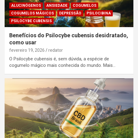
ALUCINÓGENOS
ANSIEDADE
COGUMELOS
COGUMELOS MÁGICOS
DEPRESSÃO
PSILOCIBINA
PSILOCYBE CUBENSIS
Benefícios do Psilocybe cubensis desidratado,
como usar
fevereiro 19, 2026
redator
O Psilocybe cubensis é, sem dúvida, a espécie de
cogumelo mágico mais conhecida do mundo. Mais…