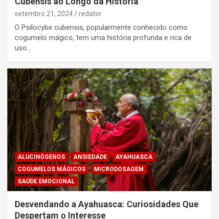
Cubensis ao Longo da História
setembro 21, 2024
redator
O Psilocybe cubensis, popularmente conhecido como
cogumelo mágico, tem uma história profunda e rica de
uso…
ALUCINÓGENOS
ANSIEDADE
AYAHUASCA
COGUMELOS MÁGICOS
MICRODOSAGEM
SAÚDE EMOCIONAL
Desvendando a Ayahuasca: Curiosidades Que
Despertam o Interesse