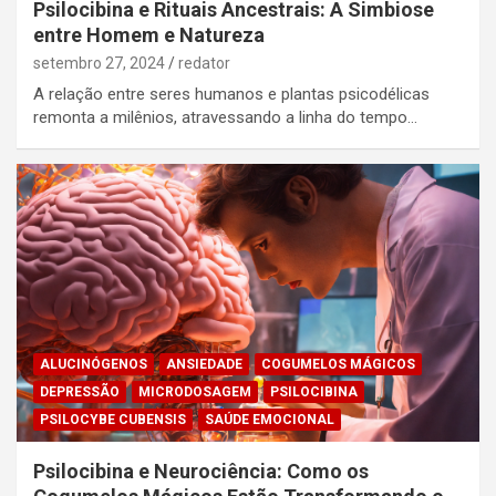
Psilocibina e Rituais Ancestrais: A Simbiose
entre Homem e Natureza
setembro 27, 2024
redator
A relação entre seres humanos e plantas psicodélicas
remonta a milênios, atravessando a linha do tempo…
ALUCINÓGENOS
ANSIEDADE
COGUMELOS MÁGICOS
DEPRESSÃO
MICRODOSAGEM
PSILOCIBINA
PSILOCYBE CUBENSIS
SAÚDE EMOCIONAL
Psilocibina e Neurociência: Como os