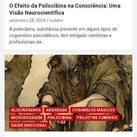
O Efeito da Psilocibina na Consciência: Uma
Visão Neurocientífica
setembro 28, 2024
redator
A psilocibina, substância presente em alguns tipos de
cogumelos psicodélicos, tem intrigado cientistas e
profissionais da…
ALUCINÓGENOS
ANSIEDADE
COGUMELOS MÁGICOS
MICRODOSAGEM
PSILOCIBINA
PSILOCYBE CUBENSIS
SAÚDE EMOCIONAL