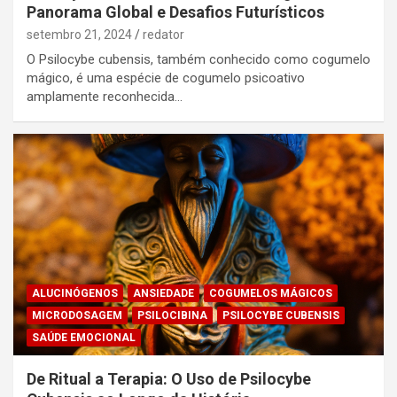
Panorama Global e Desafios Futurísticos
setembro 21, 2024
redator
O Psilocybe cubensis, também conhecido como cogumelo
mágico, é uma espécie de cogumelo psicoativo
amplamente reconhecida…
ALUCINÓGENOS
ANSIEDADE
COGUMELOS MÁGICOS
MICRODOSAGEM
PSILOCIBINA
PSILOCYBE CUBENSIS
SAÚDE EMOCIONAL
De Ritual a Terapia: O Uso de Psilocybe