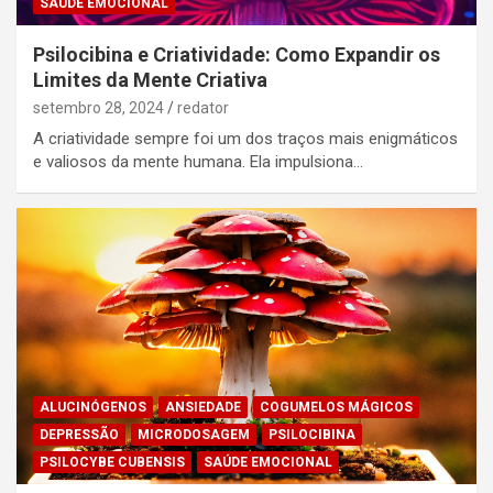
SAÚDE EMOCIONAL
Psilocibina e Criatividade: Como Expandir os
Limites da Mente Criativa
setembro 28, 2024
redator
A criatividade sempre foi um dos traços mais enigmáticos
e valiosos da mente humana. Ela impulsiona…
ALUCINÓGENOS
ANSIEDADE
COGUMELOS MÁGICOS
DEPRESSÃO
MICRODOSAGEM
PSILOCIBINA
PSILOCYBE CUBENSIS
SAÚDE EMOCIONAL