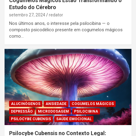
Cogumelos Mágicos Estão Transformando o
Estudo do Cérebro
setembro 27, 2024
redator
Nos últimos anos, o interesse pela psilocibina — o
composto psicodélico presente em cogumelos mágicos
como…
ALUCINÓGENOS
ANSIEDADE
COGUMELOS MÁGICOS
DEPRESSÃO
MICRODOSAGEM
PSILOCIBINA
PSILOCYBE CUBENSIS
SAÚDE EMOCIONAL
Psilocybe Cubensis no Contexto Legal: